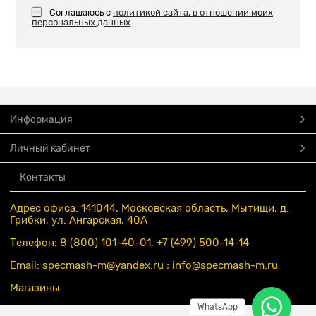
Соглашаюсь с
политикой сайта, в отношении моих
персональных данных
.
Информация
Личный кабинет
Контакты
Адрес офиса: 141044, Московская область, Мытищи, д.
Грибки, ул. Ангарская, 40А
Телефон: 8 (800) 101-40-01, +7 (499) 500-14-14
Email: specmash-m@yandex.ru ; info
@specmash-m.ru
Магазины
WhatsApp