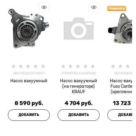
Новинка
3861745020 DF008VP
3739041750 AUA0236SK
ME225168 DF0
Насос вакуумный
Насос вакуумный
Насос ваку
(на генераторе)
Fuso Canter
KRAUF
(крепление 
болта) Z
8 590
 руб.
4 704
 руб.
13 723
 р
ДОБАВИТЬ
ДОБАВИТЬ
ДОБАВИ