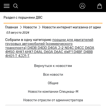
Раздел с поршнями ДВС
Главная
Новости
Новости интернет магазина от админа
03 августа 2024
Собрали в одну категорию
поршни для двигателей
грузовых автомобилей (коммерческого
транспорта) D4DB D4DD D4GA J-2 N04C D4CC D6DA
4M50 4HK1 6HK1 D4AL D6GA D6AC 6WF1 D4BF D4BB
4HG1-T 4JJ1-T
.
Вернуться к новостям
Все новости
Общие
Новости компании Спецмаш-М
Новости отрасли от администратора