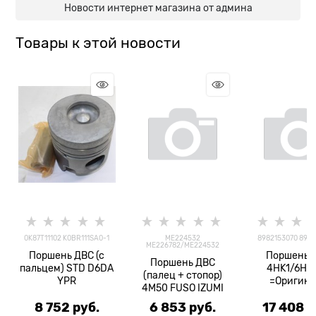
Новости интернет магазина от админа
Товары к этой новости
0K87T11102 K0BR111SA0-1
ME224532
8982153070 8982
ME226782/ME224532
Поршень ДВС (с
Поршень 
Поршень ДВС
пальцем) STD D6DA
4HK1/6HK1
(палец + стопор)
YPR
=Оригина
4M50 FUSO IZUMI
8 752
 руб.
6 853
 руб.
17 408
 р