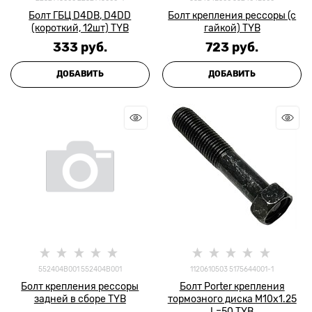
Болт ГБЦ D4DB, D4DD
Болт крепления рессоры (с
(короткий, 12шт) TYB
гайкой) TYB
333
 руб.
723
 руб.
ДОБАВИТЬ
ДОБАВИТЬ
552404B001 552404B001
1120610503 5175644001-1
Болт крепления рессоры
Болт Porter крепления
задней в сборе TYB
тормозного диска M10x1.25
L=50 TYB