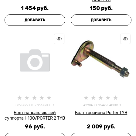
1 454
 руб.
150
 руб.
ДОБАВИТЬ
ДОБАВИТЬ
5816333000 5816333000-1
542904B001 542904B001-1
Болт направляющей
Болт торсиона Porter TYB
суппорта H100/PORTER 2 TYB
96
 руб.
2 009
 руб.