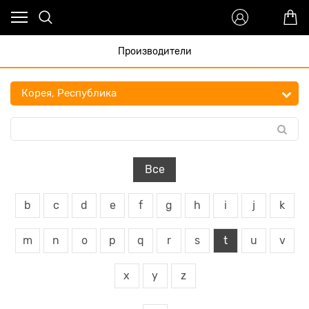
Производители
Все
b
c
d
e
f
g
h
i
j
k
m
n
o
p
q
r
s
t
u
v
x
y
z