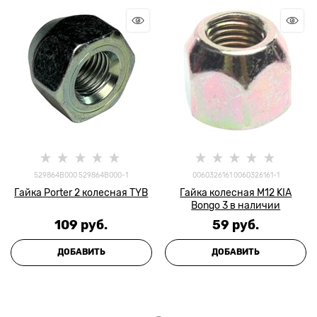
529864B000 529864B000-1
0060326161 0060326161-1
Гайка Porter 2 колесная TYB
Гайка колесная М12 KIA
Bongo 3 в наличии
109
 руб.
59
 руб.
ДОБАВИТЬ
ДОБАВИТЬ