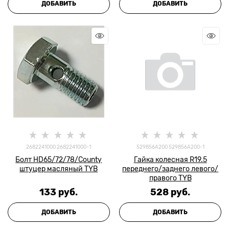
ДОБАВИТЬ
ДОБАВИТЬ
2682241000 2682241000-1
529856A200 529856A200-1
Болт HD65/72/78/County
Гайка колесная R19.5
штуцер масляный TYB
переднего/заднего левого/
правого TYB
133
 руб.
528
 руб.
ДОБАВИТЬ
ДОБАВИТЬ