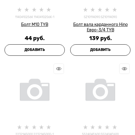
1140410256K 1140410256K-1
SZ10114090 SZ10114090
Болт M10 TYB
Болт вала карданного Hino
Евро-3/4 TYB
44
 руб.
139
 руб.
ДОБАВИТЬ
ДОБАВИТЬ
2232145000 2232145000-1
552404E600 552404E600