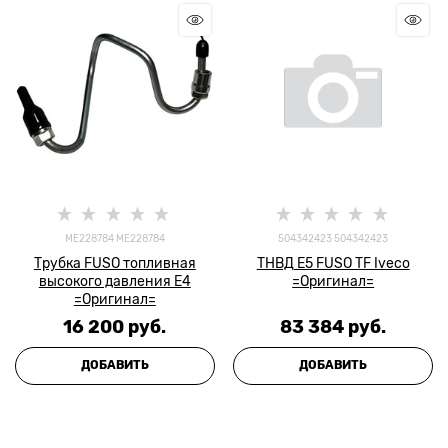
ME228784 ME228784
504342423 504342423
Трубка FUSO топливная
ТНВД E5 FUSO TF Iveco
высокого давления Е4
=Оригинал=
=Оригинал=
16 200
 руб.
83 384
 руб.
ДОБАВИТЬ
ДОБАВИТЬ