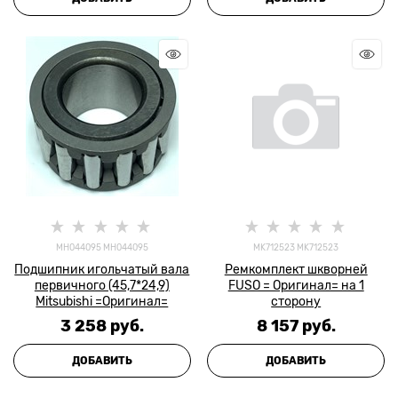
MH044095 MH044095
MK712523 MK712523
Подшипник игольчатый вала
Ремкомплект шкворней
первичного (45,7*24,9)
FUSO = Оригинал= на 1
Mitsubishi =Оригинал=
сторону
3 258
 руб.
8 157
 руб.
ДОБАВИТЬ
ДОБАВИТЬ