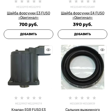
ME222913 ME222913
ME225481 ME225481
Шайба форсунки Е3 FUSO
Шайба форсунки Е4 FUSO
=Оригинал=
=Оригинал=
700
 руб.
390
 руб.
ДОБАВИТЬ
ДОБАВИТЬ
ME229907 ME229907 !!!
ME508939 ME508939
Клапан EGR FUSO Е3
Сальник выжимного