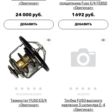
=Оригинал=
подшипника Fuso E/4 FE85D
=Оригинал=
24 000
 руб.
1 692
 руб.
ДОБАВИТЬ
ДОБАВИТЬ
ME222804 ME222804
ME228765
Термостат FUSO Е3/4
Трубка FUSO высокого
=Оригинал=
давления 3 цилиндра E-4
=Оригинал=