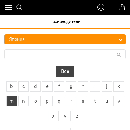
Производители
Все
b
c
d
e
f
g
h
i
j
k
m
n
o
p
q
r
s
t
u
v
x
y
z