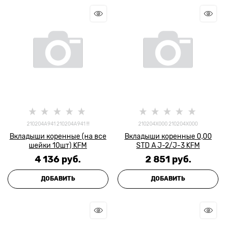
210204A941 210204A941 !!!
210204X000 210204X000
Вкладыши коренные (на все
Вкладыши коренные 0,00
шейки 10шт) KFM
STD A J-2/J-3 KFM
4 136
 руб.
2 851
 руб.
ДОБАВИТЬ
ДОБАВИТЬ