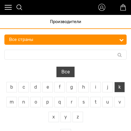
Производители
Все
b
c
d
e
f
g
h
i
j
k
m
n
o
p
q
r
s
t
u
v
x
y
z