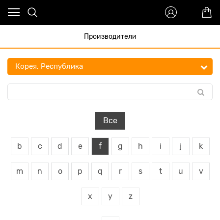
Производители
Все
b
c
d
e
f
g
h
i
j
k
m
n
o
p
q
r
s
t
u
v
x
y
z