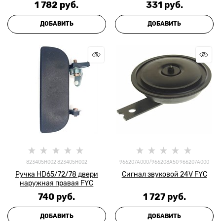
1 782
 руб.
331
 руб.
ДОБАВИТЬ
ДОБАВИТЬ
823405H002 823405H002
966207A000/966208A50 966207A000
Ручка HD65/72/78 двери
Сигнал звуковой 24V FYC
наружная правая FYC
740
 руб.
1 727
 руб.
ДОБАВИТЬ
ДОБАВИТЬ