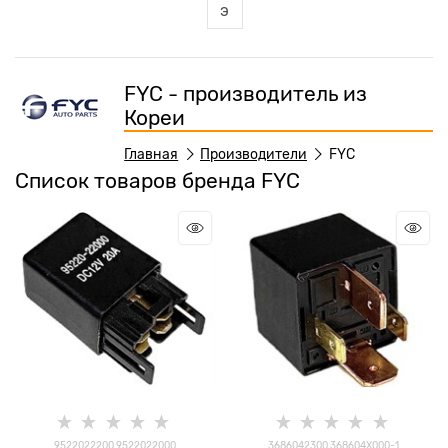
э
FYC - производитель из
Кореи
Главная
Производители
FYC
Список товаров бренда FYC
9522022200 9522022000
3686042300 368604X000-1