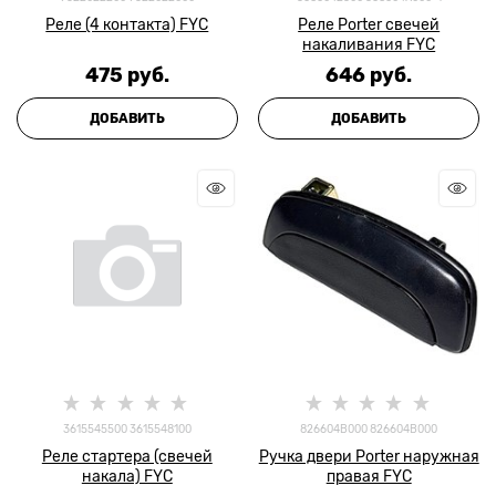
Реле (4 контакта) FYC
Реле Porter свечей
накаливания FYC
475
 руб.
646
 руб.
ДОБАВИТЬ
ДОБАВИТЬ
3615545500 3615548100
826604B000 826604B000
Реле стартера (свечей
Ручка двери Porter наружная
накала) FYC
правая FYC