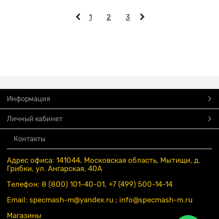
1
2
3
Информация
Личный кабинет
Контакты
Адрес офиса: 141044, Московская область, Мытищи, д.
Грибки, ул. Ангарская, 40А
Телефон: 8 (800) 101-40-01, +7 (499) 500-14-14
Email: specmash-m@yandex.ru ; info
@specmash-m.ru
Магазины