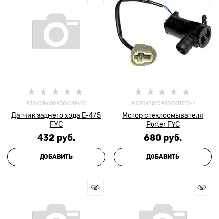
9386049600 9386049600
985104B000 985104B000-1
Датчик заднего хода E-4/5
Мотор стеклоомывателя
FYC
Porter FYC
432
 руб.
680
 руб.
ДОБАВИТЬ
ДОБАВИТЬ