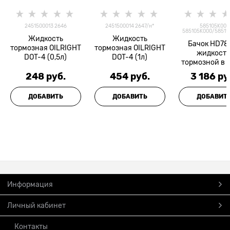
2451500013 2646
2451500014 2647/н*
585105K001
585105K000/58511
Жидкость
Жидкость
Бачок HD78
тормозная OILRIGHT
тормозная OILRIGHT
жидкост
DOT-4 (0,5л)
DOT-4 (1л)
тормозной в 
Оригина
248
 руб.
454
 руб.
3 186
 ру
ДОБАВИТЬ
ДОБАВИТЬ
ДОБАВИТ
Информация
Личный кабинет
Контакты