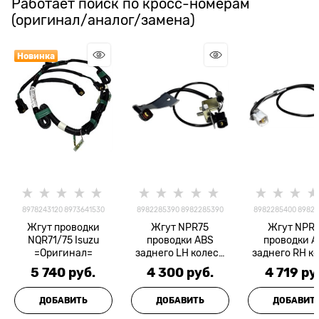
Работает поиск по кросс-номерам
(оригинал/аналог/замена)
Новинка
8978243120 8973641530
8982285390 8982285390
8982285400 8982
Жгут проводки
Жгут NPR75
Жгут NPR
NQR71/75 Isuzu
проводки ABS
проводки A
=Оригинал=
заднего LH колеса
заднего RH к
E5 =Оригинал=
E5 =Оригин
5 740
 руб.
4 300
 руб.
4 719
 ру
ДОБАВИТЬ
ДОБАВИТЬ
ДОБАВИТ