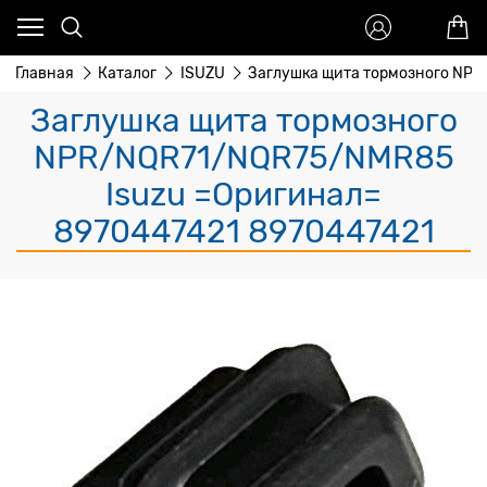
Главная
Каталог
ISUZU
Заглушка щита тормозного NPR
Заглушка щита тормозного
NPR/NQR71/NQR75/NMR85
Isuzu =Оригинал=
8970447421 8970447421