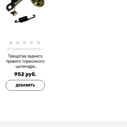
8973588950 BSTIS1058R-1
Трещотка заднего
правого тормозного
цилиндра
NQR71/NQR75/NPR7
952
 руб.
5 RH КОМПЛЕКТ
(трещотка, винт,
ДОБАВИТЬ
пластина, пружина)
PROPER