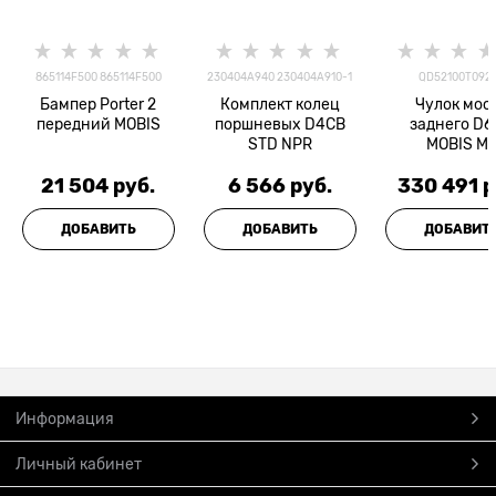
865114F500 865114F500
230404A940 230404A910-1
QD52100T092
Бампер Porter 2
Комплект колец
Чулок мос
передний MOBIS
поршневых D4CB
заднего D6
STD NPR
MOBIS M
21 504
 руб.
6 566
 руб.
330 491
 
ДОБАВИТЬ
ДОБАВИТЬ
ДОБАВИТ
Информация
Личный кабинет