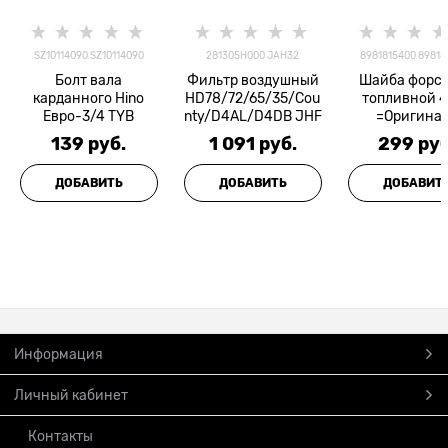
SZ10114090 SZ10114090
281305H000 JAH32
8981815400 89818
Болт вала
Фильтр воздушный
Шайба форс
карданного Hino
HD78/72/65/35/Cou
топливной 
Евро-3/4 TYB
nty/D4AL/D4DB JHF
=Оригина
139
 руб.
1 091
 руб.
299
 руб
ДОБАВИТЬ
ДОБАВИТЬ
ДОБАВИТ
Информация
Личный кабинет
Контакты