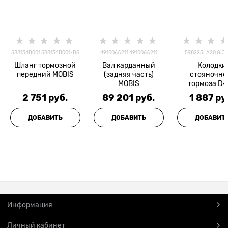
588134B001 588134B001-DS
491006A211 491006A211
598225LA20 GIJ0
Шланг тормозной
Вал карданный
Колодки
передний MOBIS
(задняя часть)
стояночно
MOBIS
тормоза D
MIGHTY EX8 
2 751
 руб.
89 201
 руб.
1 887
 ру
ДОБАВИТЬ
ДОБАВИТЬ
ДОБАВИТ
Информация
Личный кабинет