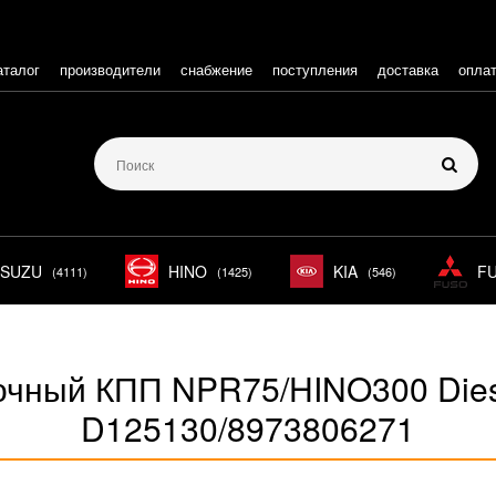
аталог
производители
снабжение
поступления
доставка
опла
ISUZU
HINO
KIA
F
(4111)
(1425)
(546)
очный КПП NPR75/HINO300 Dies
D125130/8973806271