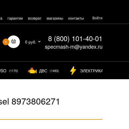
та
гарантии
возврат
магазины
контакты
Войти
8 (800) 101-40-01
0 руб.
0
specmash-m@yandex.ru
USO
ДВС
ЭЛЕКТРИКА
(1170)
(1493)
(825)
el 8973806271