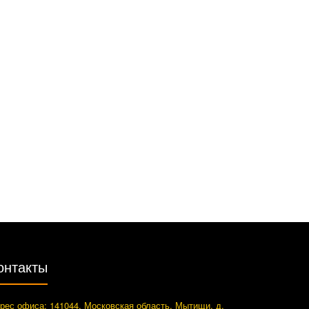
онтакты
рес офиса: 141044, Московская область, Мытищи, д.