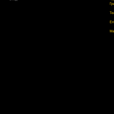
Гр
Те
Em
Ма