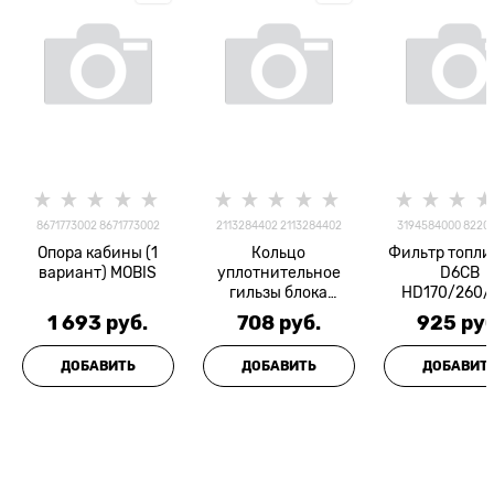
8671773002 8671773002
2113284402 2113284402
3194584000 8220
Опора кабины (1
Кольцо
Фильтр топл
вариант) MOBIS
уплотнительное
D6CB
гильзы блока
HD170/260/
цилиндров 1 D6CB
STELLOX
1 693
 руб.
708
 руб.
925
 руб
MOBIS
ДОБАВИТЬ
ДОБАВИТЬ
ДОБАВИТ