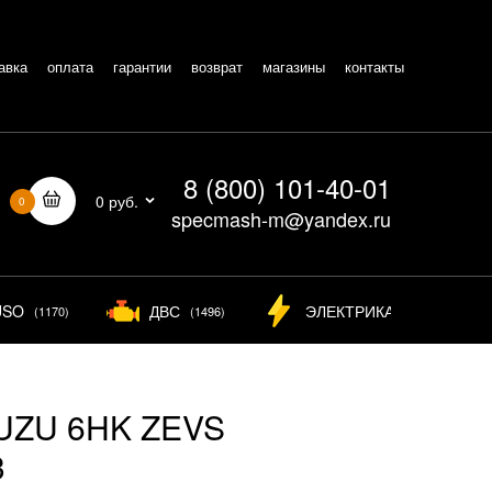
авка
оплата
гарантии
возврат
магазины
контакты
8 (800) 101-40-01
0 руб.
0
specmash-m@yandex.ru
USO
ДВС
ЭЛЕКТРИКА
(1170)
(1496)
(826)
SUZU 6HK ZEVS
3