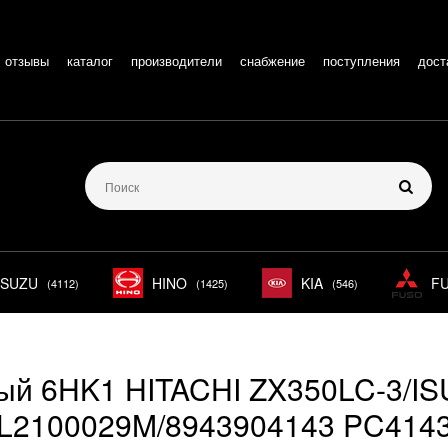
отзывы
каталог
производители
снабжение
поступления
дост
ISUZU
HINO
KIA
F
(4112)
(1425)
(546)
ый 6HK1 HITACHI ZX350LC-3/I
L2100029M/8943904143 PC414