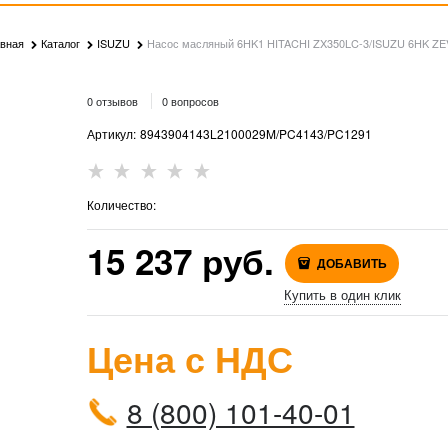
авная
Каталог
ISUZU
Насос масляный 6HK1 HITACHI ZX350LC-3/ISUZU 6HK ZE
0 отзывов
0 вопросов
Артикул:
8943904143L2100029M/PC4143/PC1291
Количество:
15 237
 руб.
ДОБАВИТЬ
Купить в один клик
Цена с НДС
8 (800) 101-40-01