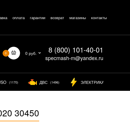
авка
оплата
гарантии
возврат
магазины
контакты
8 (800) 101-40-01
0 руб.
0
specmash-m@yandex.ru
USO
ДВС
ЭЛЕКТРИКА
(1170)
(1496)
(826)
020 30450