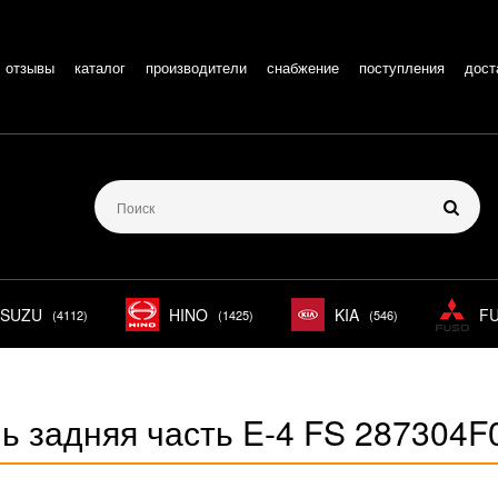
отзывы
каталог
производители
снабжение
поступления
дост
ISUZU
HINO
KIA
F
(4112)
(1425)
(546)
ь задняя часть E-4 FS 287304F