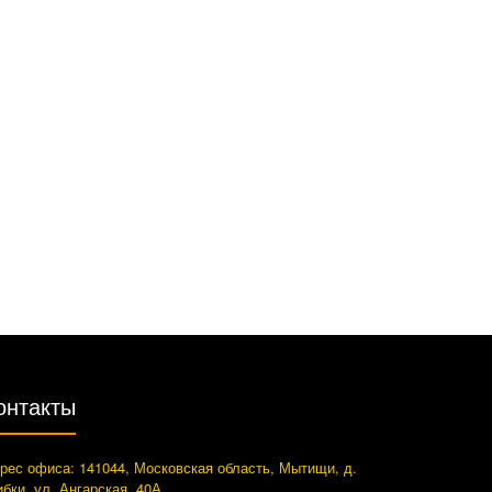
онтакты
рес офиса: 141044, Московская область, Мытищи, д.
ибки, ул. Ангарская, 40А