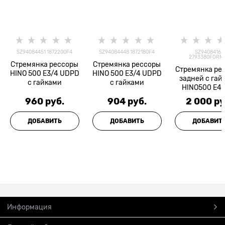
SZ94084451 1872200F4
SZ94084448 1872180F4
SZ94084165
2793380FORM
Стремянка рессоры
Стремянка рессоры
Стремянка ре
HINO 500 E3/4 UDPD
HINO 500 E3/4 UDPD
задней с гай
с гайками
с гайками
HINO500 Е4
AUTODEP
960
 руб.
904
 руб.
2 000
 ру
ДОБАВИТЬ
ДОБАВИТЬ
ДОБАВИТ
Информация