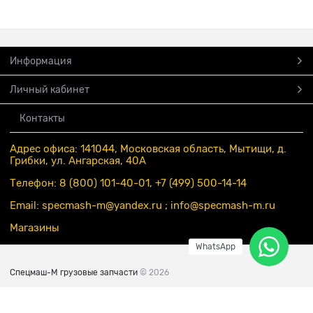
Информация
Личный кабинет
Контакты
Адрес офиса: 141044, Московская область, Мытищи, д.
Грибки, ул. Ангарская, 40А
Телефон: 8 (800) 101-40-01, +7 (499) 500-14-14
Email: specmash-m@yandex.ru ; info
@specmash-m.ru
Магазины
WhatsApp
Спецмаш-М грузовые запчасти
© 2026
Есть вопросы?
Мы готовы на них ответить!!