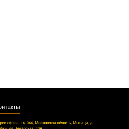
онтакты
рес офиса: 141044, Московская область, Мытищи, д.
ибки, ул. Ангарская, 40А