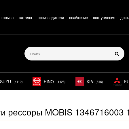
отзывы
каталог
производители
снабжение
поступления
дост
ISUZU
HINO
KIA
F
(4112)
(1425)
(546)
ги рессоры MOBIS 1346716003 