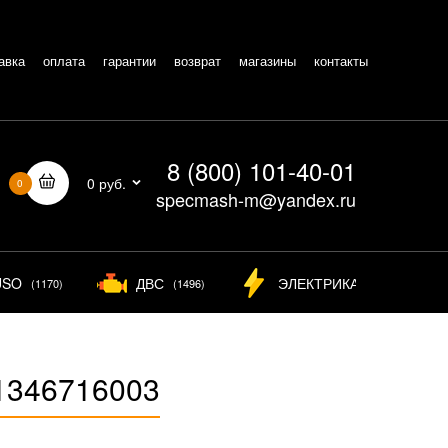
авка
оплата
гарантии
возврат
магазины
контакты
8 (800) 101-40-01
0 руб.
0
specmash-m@yandex.ru
USO
ДВС
ЭЛЕКТРИКА
(1170)
(1496)
(826)
1346716003