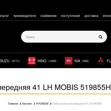
аталог
производители
снабжение
поступления
доставка
опла
ISUZU
HINO
KIA
F
(4111)
(1425)
(546)
 передняя 41 LH MOBIS 519855
Главная
Каталог
HYUNDAI
Гайка колесная передняя 41 LH MOBIS