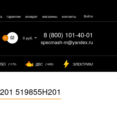
та
гарантии
возврат
магазины
контакты
Войти
8 (800) 101-40-01
0 руб.
0
specmash-m@yandex.ru
USO
ДВС
ЭЛЕКТРИКА
(1170)
(1493)
(825)
H201 519855H201