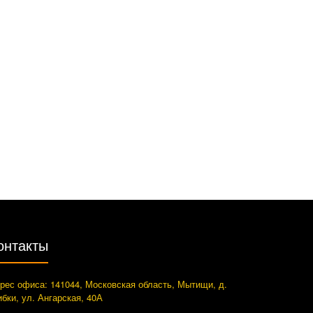
онтакты
рес офиса: 141044, Московская область, Мытищи, д.
ибки, ул. Ангарская, 40А