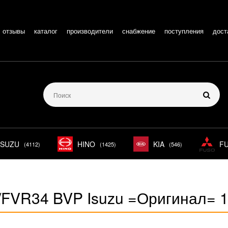
отзывы
каталог
производители
снабжение
поступления
дост
ISUZU
HINO
KIA
F
(4112)
(1425)
(546)
/FVR34 BVP Isuzu =Оригинал= 