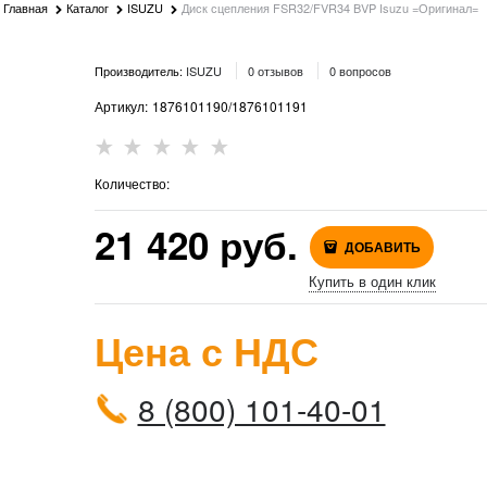
Главная
Каталог
ISUZU
Диск сцепления FSR32/FVR34 BVP Isuzu =Оригинал=
Производитель:
ISUZU
0 отзывов
0 вопросов
Артикул:
1876101190/1876101191
Количество:
21 420
 руб.
ДОБАВИТЬ
Купить в один клик
Цена с НДС
8 (800) 101-40-01