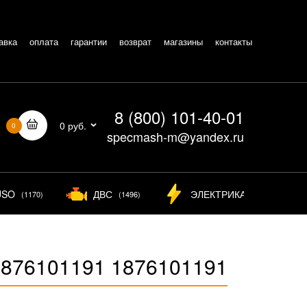
авка
оплата
гарантии
возврат
магазины
контакты
8 (800) 101-40-01
0 руб.
0
specmash-m@yandex.ru
USO
ДВС
ЭЛЕКТРИКА
(1170)
(1496)
(826)
1876101191 1876101191