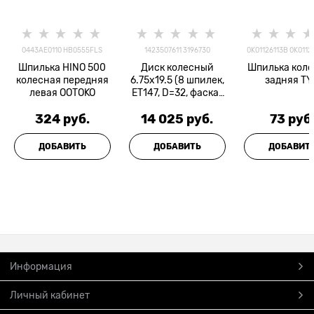
0443AE0110 HB0555FLS
1423507611 3196730
0K01126113B 0K0112
Шпилька HINO 500
Диск колесный
Шпилька кол
колесная передняя
6.75x19.5 (8 шпилек,
задняя TY
левая OOTOKO
ET147, D=32, фаска)
SRW
324
 руб.
14 025
 руб.
73
 руб
ДОБАВИТЬ
ДОБАВИТЬ
ДОБАВИТ
Информация
Личный кабинет