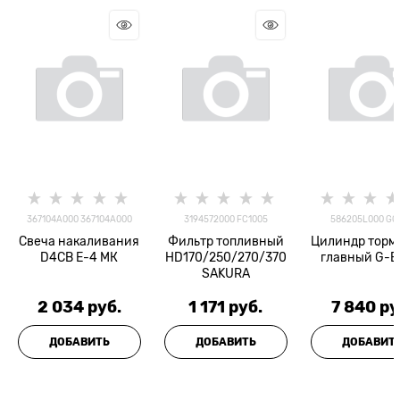
367104A000 367104A000
3194572000 FC1005
586205L000 GC
Свеча накаливания
Фильтр топливный
Цилиндр торм
D4CB E-4 МК
HD170/250/270/370
главный G-B
SAKURA
2 034
 руб.
1 171
 руб.
7 840
 ру
ДОБАВИТЬ
ДОБАВИТЬ
ДОБАВИТ