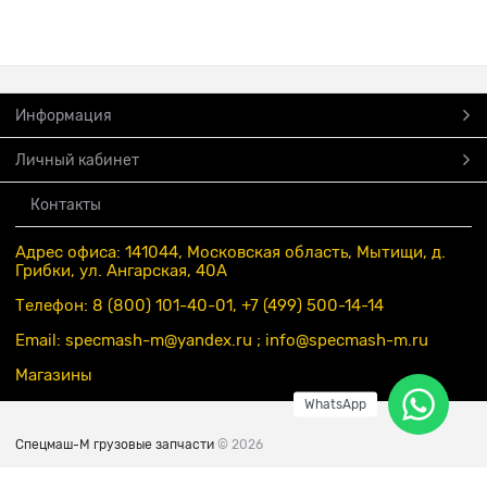
Информация
Личный кабинет
Контакты
Адрес офиса: 141044, Московская область, Мытищи, д.
Грибки, ул. Ангарская, 40А
Телефон: 8 (800) 101-40-01, +7 (499) 500-14-14
Email: specmash-m@yandex.ru ; info
@specmash-m.ru
Магазины
WhatsApp
Спецмаш-М грузовые запчасти
© 2026
Есть вопросы?