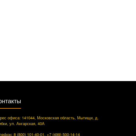
онтакты
рес офиса: 141044, Московская область, Мытищи, д.
ибки, ул. Ангарская, 40А
лефон: 8 (800) 101-40-01, +7 (499) 500-14-14