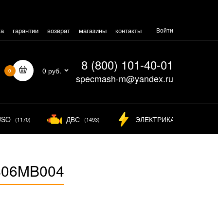
та
гарантии
возврат
магазины
контакты
Войти
8 (800) 101-40-01
0 руб.
0
specmash-m@yandex.ru
USO
ДВС
ЭЛЕКТРИКА
(1170)
(1493)
(825)
S06MB004