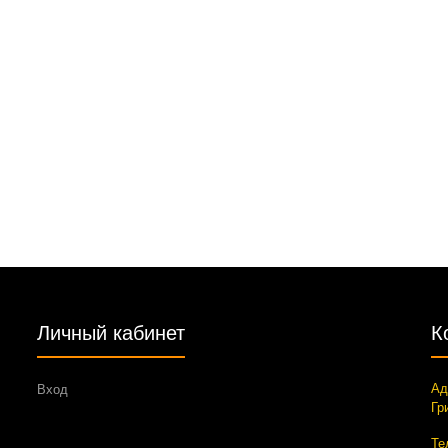
Личный кабинет
К
Ад
Вход
Гр
Те