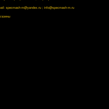
ail: specmash-m@yandex.ru ; info
@specmash-m.ru
газины