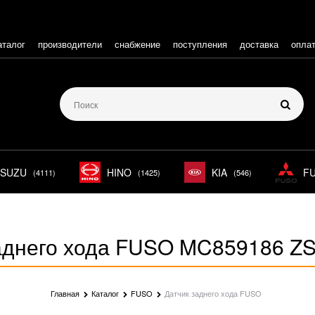
аталог
производители
снабжение
поступления
доставка
опла
ISUZU
HINO
KIA
F
(4111)
(1425)
(546)
заднего хода FUSO MC859186 Z
Главная
Каталог
FUSO
Датчик заднего хода FUSO