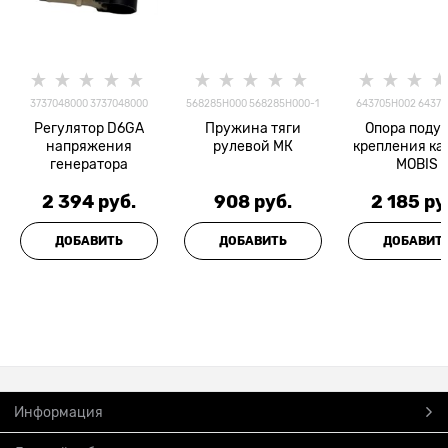
3737048000 3737048000
568285H000 568285H000-1
643705H002 6437
Регулятор D6GA
Пружина тяги
Опора поду
напряжения
рулевой МК
крепления к
генератора
MOBIS
2 394
 руб.
908
 руб.
2 185
 ру
ДОБАВИТЬ
ДОБАВИТЬ
ДОБАВИТ
Информация