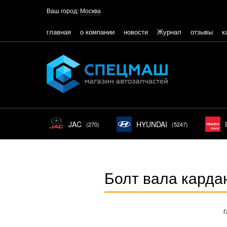
Ваш город:
Москва
главная
о компании
новости
Журнал
отзывы
к
JAC
HYUNDAI
(270)
(5247)
Болт вала карда
Г