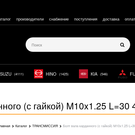
аталог
производители
снабжение
поступления
доставка
опла
ISUZU
HINO
KIA
F
(4111)
(1425)
(546)
нного (с гайкой) M10x1.25 L=30
лавная
Каталог
ТРАНСМИССИЯ
Болт вала карданного (с гайкой) M10x1.25 L=3