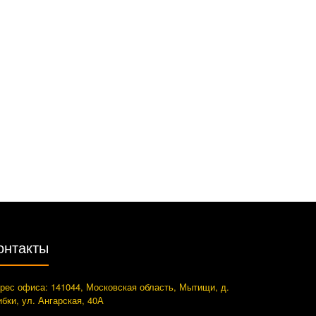
онтакты
рес офиса: 141044, Московская область, Мытищи, д.
ибки, ул. Ангарская, 40А