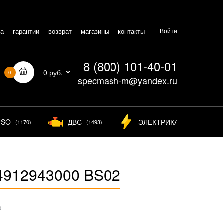
та
гарантии
возврат
магазины
контакты
Войти
8 (800) 101-40-01
0 руб.
0
specmash-m@yandex.ru
USO
ДВС
ЭЛЕКТРИКА
(1170)
(1493)
(825)
 4912943000 BS02
0