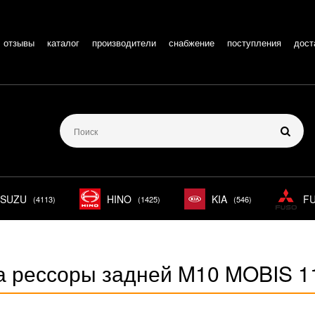
отзывы
каталог
производители
снабжение
поступления
дост
ISUZU
HINO
KIA
F
(4113)
(1425)
(546)
а рессоры задней M10 MOBIS 