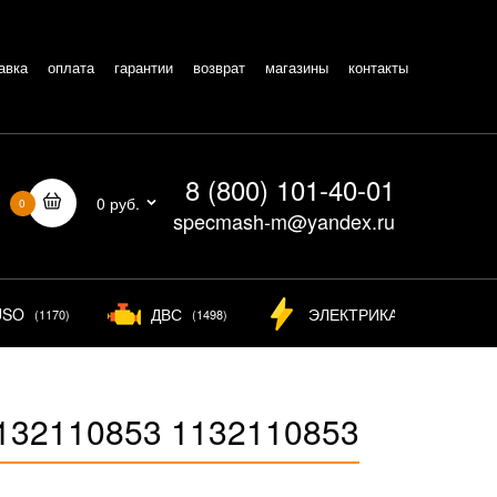
авка
оплата
гарантии
возврат
магазины
контакты
8 (800) 101-40-01
0 руб.
0
specmash-m@yandex.ru
USO
ДВС
ЭЛЕКТРИКА
(1170)
(1498)
(826)
1132110853 1132110853