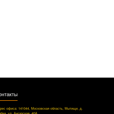
онтакты
рес офиса: 141044, Московская область, Мытищи, д.
ибки, ул. Ангарская, 40А