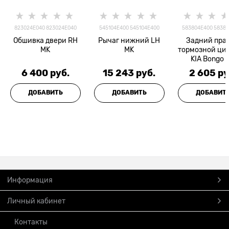
823024E040 823024E040
545104E400 545104E400
583804E400 5838
Обшивка двери RH
Рычаг нижний LH
Задний пра
MK
MK
тормозной ци
KIA Bongo 3
наличии
6 400
 руб.
15 243
 руб.
2 605
 ру
ДОБАВИТЬ
ДОБАВИТЬ
ДОБАВИТ
Информация
Личный кабинет
Контакты