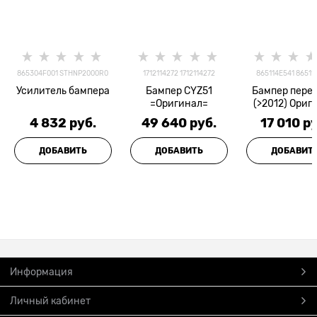
865304F001 STHNP2000R0
1712114272 1712114272
865114E541 86511
Усилитель бампера
Бампер CYZ51
Бампер пере
=Оригинал=
(>2012) Ориг
4 832
 руб.
49 640
 руб.
17 010
 р
ДОБАВИТЬ
ДОБАВИТЬ
ДОБАВИТ
Информация
Личный кабинет