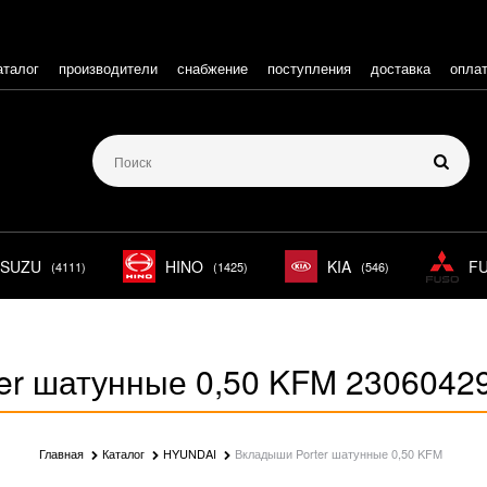
аталог
производители
снабжение
поступления
доставка
опла
ISUZU
HINO
KIA
F
(4111)
(1425)
(546)
er шатунные 0,50 KFM 2306042
Главная
Каталог
HYUNDAI
Вкладыши Porter шатунные 0,50 KFM