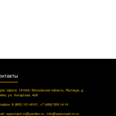
онтакты
рес офиса: 141044, Московская область, Мытищи, д.
ибки, ул. Ангарская, 40А
лефон: 8 (800) 101-40-01, +7 (499) 500-14-14
ail: specmash-m@yandex.ru ; info
@specmash-m.ru