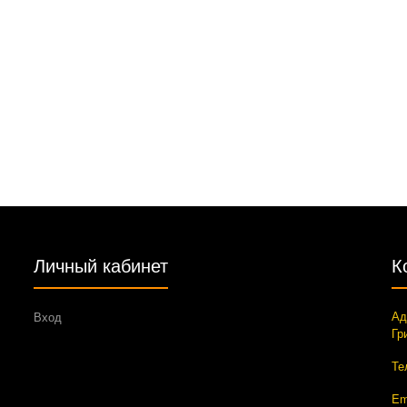
Личный кабинет
К
Ад
Вход
Гр
Те
Em