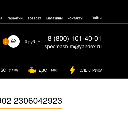
та
гарантии
возврат
магазины
контакты
Войти
8 (800) 101-40-01
0 руб.
0
specmash-m@yandex.ru
USO
ДВС
ЭЛЕКТРИКА
(1170)
(1493)
(825)
902 2306042923