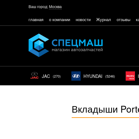
Ваш город:
Москва
главная
о компании
новости
Журнал
отзывы
к
JAC
HYUNDAI
(270)
(5246)
Вкладыши Port