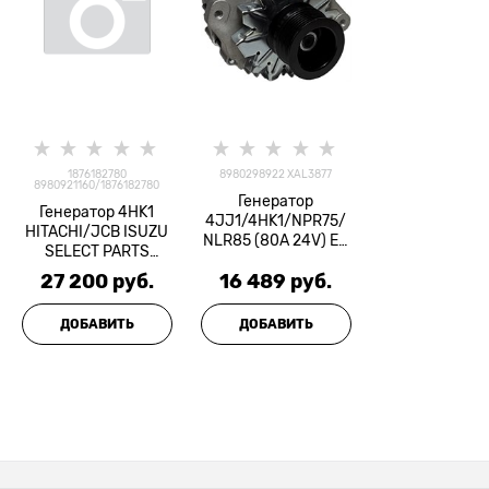
1876182780
8980298922 XAL3877
8980921160/1876182780
Генератор
Генератор 4HK1
4JJ1/4HK1/NPR75/
HITACHI/JCB ISUZU
NLR85 (80A 24V) Е4
SELECT PARTS
DEXEL
=Оригинал=
27 200
 руб.
16 489
 руб.
ДОБАВИТЬ
ДОБАВИТЬ