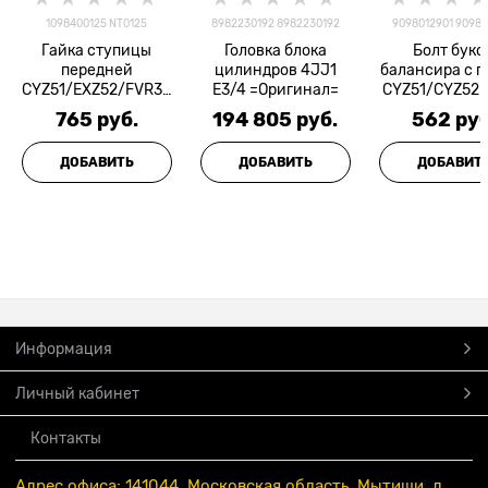
1098400125 NT0125
8982230192 8982230192
9098012901 90980
Гайка ступицы
Головка блока
Болт букс
передней
цилиндров 4JJ1
балансира с г
CYZ51/EXZ52/FVR34
Е3/4 =Оригинал=
CYZ51/CYZ52 D
ZEVS
765
 руб.
194 805
 руб.
562
 руб
ДОБАВИТЬ
ДОБАВИТЬ
ДОБАВИТ
Информация
Личный кабинет
Контакты
Адрес офиса: 141044, Московская область, Мытищи, д.