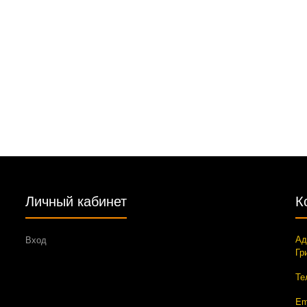
Личный кабинет
К
Ад
Вход
Гр
Те
Em