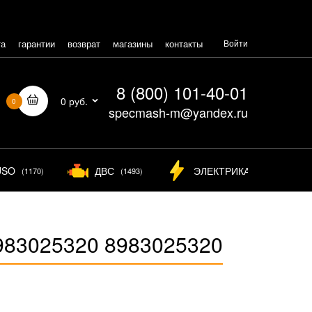
та
гарантии
возврат
магазины
контакты
Войти
8 (800) 101-40-01
0 руб.
0
specmash-m@yandex.ru
USO
ДВС
ЭЛЕКТРИКА
(1170)
(1493)
(825)
983025320 8983025320