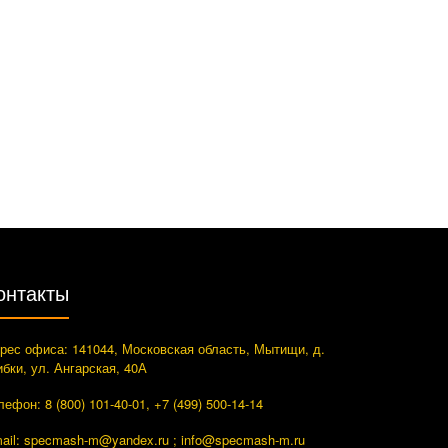
онтакты
рес офиса: 141044, Московская область, Мытищи, д.
ибки, ул. Ангарская, 40А
лефон: 8 (800) 101-40-01, +7 (499) 500-14-14
ail: specmash-m@yandex.ru ; info
@specmash-m.ru