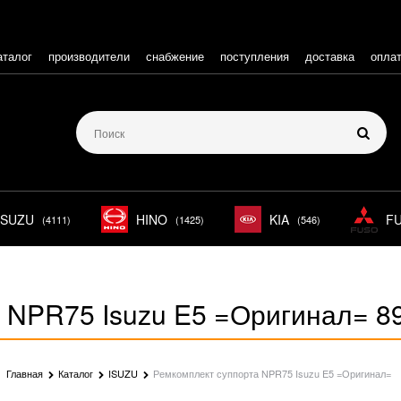
аталог
производители
снабжение
поступления
доставка
опла
ISUZU
HINO
KIA
F
(4111)
(1425)
(546)
 NPR75 Isuzu E5 =Оригинал= 8
Главная
Каталог
ISUZU
Ремкомплект суппорта NPR75 Isuzu E5 =Оригинал=