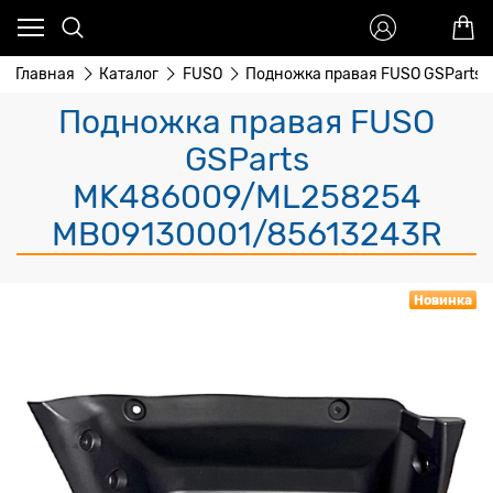
Главная
Каталог
FUSO
Подножка правая FUSO GSParts
Подножка правая FUSO
GSParts
MK486009/ML258254
MB09130001/85613243R
Новинка