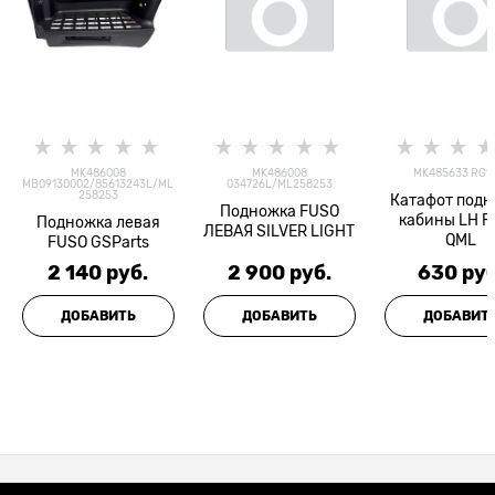
MK486008
MK486008
MK485633 RG1
MB09130002/85613243L/ML
034726L/ML258253
258253
Катафот под
Подножка FUSO
кабины LH 
Подножка левая
ЛЕВАЯ SILVER LIGHT
QML
FUSO GSParts
2 140
 руб.
2 900
 руб.
630
 руб
ДОБАВИТЬ
ДОБАВИТЬ
ДОБАВИТ