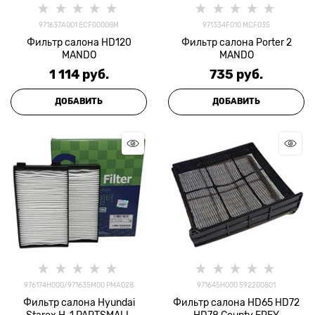
971637A001 ECF00008M
971334F010 MCF035
Фильтр салона HD120
Фильтр салона Porter 2
MANDO
MANDO
1 114
 руб.
735
 руб.
ДОБАВИТЬ
ДОБАВИТЬ
976174H000/971635M00 PMA028
971645H000 592200801
Фильтр салона Hyundai
Фильтр салона HD65 HD72
Starex H-1 PARTSMALL
HD78 County FREY