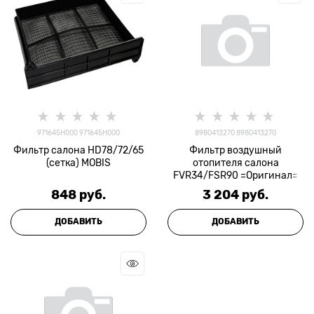
971645H000 971645H000
8980413270 8980413270
Фильтр салона HD78/72/65
Фильтр воздушный
(сетка) MOBIS
отопителя салона
FVR34/FSR90 =Оригинал=
848
 руб.
3 204
 руб.
ДОБАВИТЬ
ДОБАВИТЬ