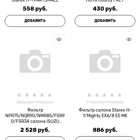
558
 руб.
430
 руб.
ДОБАВИТЬ
ДОБАВИТЬ
8980250061 8980250061
971635M000 971635M000
Фильтр
Фильтр салона Starex H-
NPR75/NQR90/NMR85/FSR9
1/Mighty EX6/8 Е5 MK
0/FSR34 салона ISUZU
(элемент B) =Оригинал=
2 528
 руб.
886
 руб.